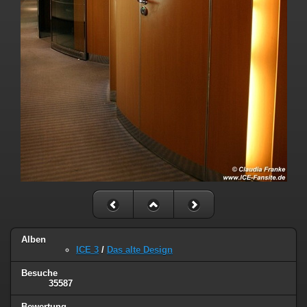
Alben
ICE 3
/
Das alte Design
Besuche
35587
Bewertung